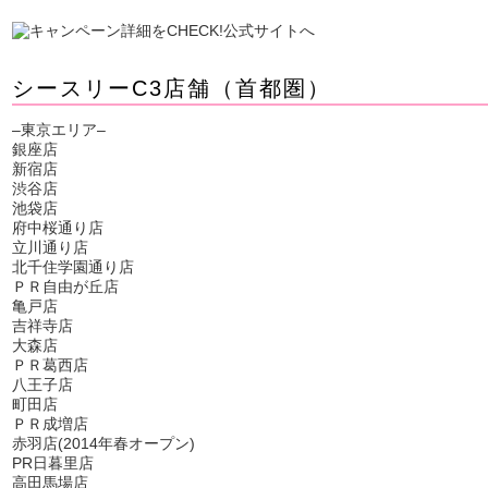
シースリーC3店舗（首都圏）
–東京エリア–
銀座店
新宿店
渋谷店
池袋店
府中桜通り店
立川通り店
北千住学園通り店
ＰＲ自由が丘店
亀戸店
吉祥寺店
大森店
ＰＲ葛西店
八王子店
町田店
ＰＲ成増店
赤羽店(2014年春オープン)
PR日暮里店
高田馬場店