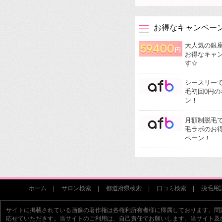
お得なキャンペー
大人気の銀
お得なキャ
す☆
シースリー
毛初回0円の
ン！
月額制脱毛
毛ラボのお
ペーン！
ホーム
サロン検索
都道府県検索
口コミ検索
脱毛用
サイトに掲載されている画像の著作権は各権利所有者様に帰属しております。問
応せていただきす。当サイトのご利用は、自己責任でお願いします。当サイト及