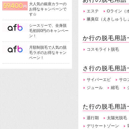
大人気の銀座カラーの
お得なキャンペーンで
エステ
Oライン（
す☆
腋臭症（えきしゅうし
シースリーで、全身脱
毛初回0円のキャンペー
ン！
か行の脱毛用語
月額制脱毛で人気の脱
コスモライト脱毛
毛ラボのお得なキャン
ペーン！
さ行の脱毛用語
サイバーエピ
サロ
ジュール
縮毛
た行の脱毛用語
退行期
太陽光脱毛
デリケートゾーン