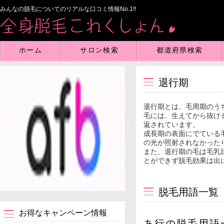
みんなの脱毛についてのリアルな口コミ情報No.1!!
ホーム
サロン検索
都道府県検索
退行期
退行期とは、毛周期のう
毛には、生えてから抜け
返されています。
成長期の表面にでている
の光が照射されなかった
また、退行期の毛は毛乳
とができず脱毛効果は出
脱毛用語一覧
お得なキャンペーン情報
あ行の脱毛用語