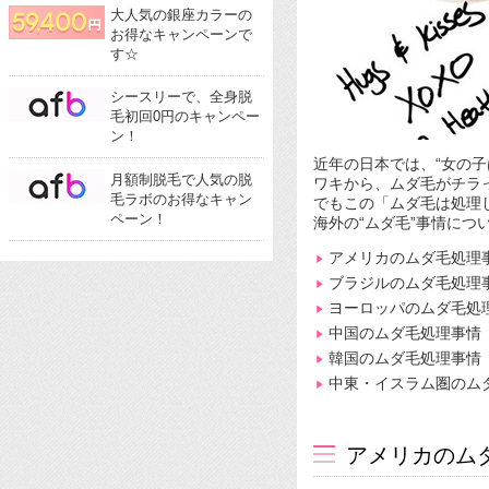
大人気の銀座カラーの
お得なキャンペーンで
す☆
シースリーで、全身脱
毛初回0円のキャンペー
ン！
近年の日本では、“女の
月額制脱毛で人気の脱
ワキから、ムダ毛がチラ
毛ラボのお得なキャン
でもこの「ムダ毛は処理
ペーン！
海外の“ムダ毛”事情につ
アメリカのムダ毛処理
ブラジルのムダ毛処理
ヨーロッパのムダ毛処
中国のムダ毛処理事情
韓国のムダ毛処理事情
中東・イスラム圏のム
アメリカのム