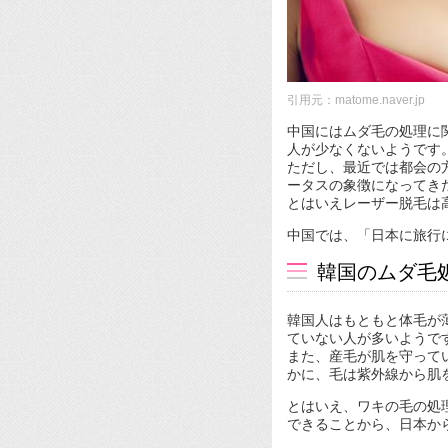
引用元：matome.naver.jp
中国にはムダ毛の処理に
人が少なくないようです
ただし、最近では都会の
ータスの象徴になってき
とはいえレーザー脱毛は
中国では、「日本に旅行
韓国のムダ毛
韓国人はもともと体毛が
ていない人が多いようで
また、産毛が肌を守って
かに、毛は紫外線から肌
とはいえ、ワキの毛の処
できることから、日本か