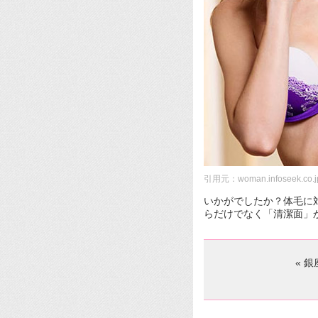
引用元：woman.infoseek.co.j
いかがでしたか？体毛に
らだけでなく「清潔面」
« 